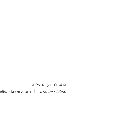
המסילה 31 הרצליה
ni@drdakar.com
|
054.7557.656
Waze נווט עם