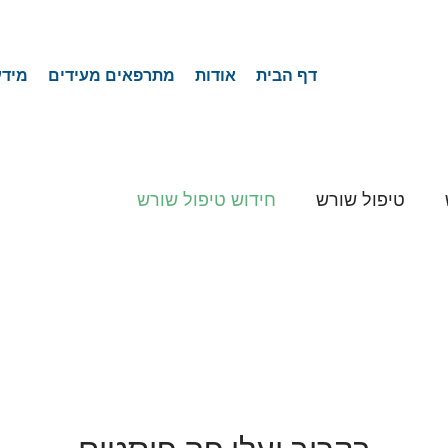
ר
דף הבית
אודות
מתרפאים מעידים
מידע
לי שורש
טיפול שורש
חידוש טיפול שורש
סובך
שן עם אנטומיה חריגה
C Shaped
וף כפול
שן ויטלית