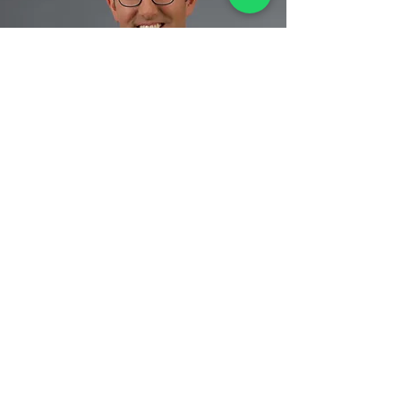
המסילה 31 הרצליה
roni@drdakar.com
|
054.7557.656
Waze נווט עם